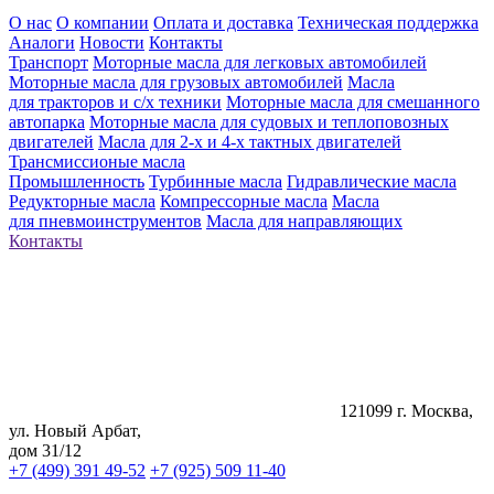
О нас
О компании
Оплата и доставка
Техническая поддержка
Аналоги
Новости
Контакты
Транспорт
Моторные масла для легковых автомобилей
Моторные масла для грузовых автомобилей
Масла
для тракторов и с/х техники
Моторные масла для смешанного
автопарка
Моторные масла для судовых и теплоповозных
двигателей
Масла для 2-х и 4-х тактных двигателей
Трансмиссионые масла
Промышленность
Турбинные масла
Гидравлические масла
Редукторные масла
Компрессорные масла
Масла
для пневмоинструментов
Масла для направляющих
Контакты
121099 г. Москва,
ул. Новый Арбат,
дом 31/12
+7 (499) 391 49-52
+7 (925) 509 11-40