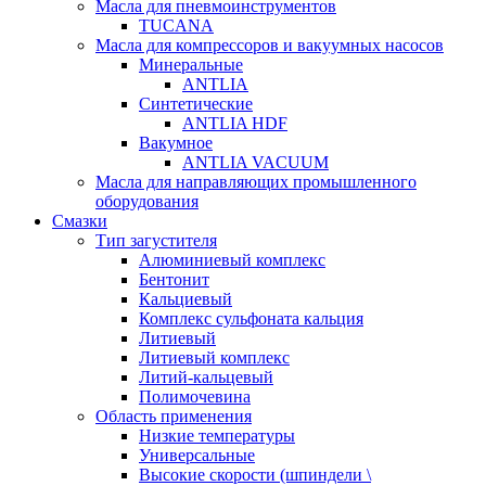
Масла для пневмоинструментов
TUCANA
Масла для компрессоров и вакуумных насосов
Минеральные
ANTLIA
Синтетические
ANTLIA HDF
Вакумное
ANTLIA VACUUM
Масла для направляющих промышленного
оборудования
Смазки
Тип загустителя
Алюминиевый комплекс
Бентонит
Кальциевый
Комплекс сульфоната кальция
Литиевый
Литиевый комплекс
Литий-кальцевый
Полимочевина
Область применения
Низкие температуры
Универсальные
Высокие скорости (шпиндели \