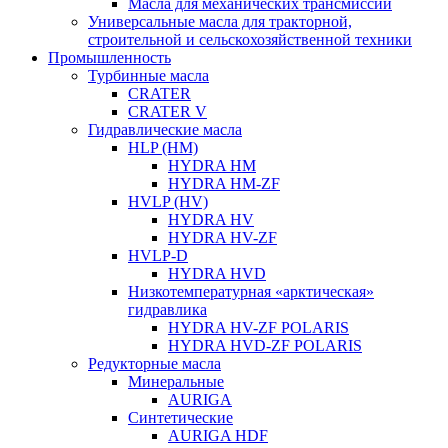
Масла для механических трансмиссий
Универсальные масла для тракторной,
строительной и сельскохозяйственной техники
Промышленность
Турбинные масла
CRATER
CRATER V
Гидравлические масла
HLP (HM)
HYDRA HM
HYDRA HM-ZF
HVLP (HV)
HYDRA HV
HYDRA HV-ZF
HVLP-D
HYDRA HVD
Низкотемпературная «арктическая»
гидравлика
HYDRA HV-ZF POLARIS
HYDRA HVD-ZF POLARIS
Редукторные масла
Минеральные
AURIGA
Синтетические
AURIGA HDF