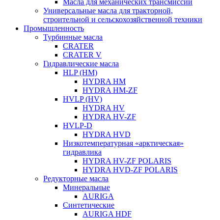
Масла для механических трансмиссий
Универсальные масла для тракторной,
строительной и сельскохозяйственной техники
Промышленность
Турбинные масла
CRATER
CRATER V
Гидравлические масла
HLP (HM)
HYDRA HM
HYDRA HM-ZF
HVLP (HV)
HYDRA HV
HYDRA HV-ZF
HVLP-D
HYDRA HVD
Низкотемпературная «арктическая»
гидравлика
HYDRA HV-ZF POLARIS
HYDRA HVD-ZF POLARIS
Редукторные масла
Минеральные
AURIGA
Синтетические
AURIGA HDF