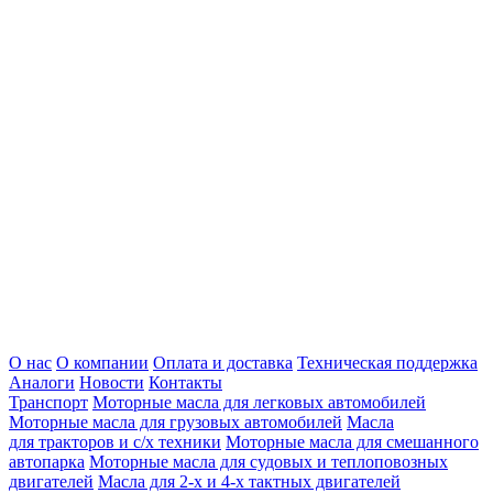
О нас
О компании
Оплата и доставка
Техническая поддержка
Аналоги
Новости
Контакты
Транспорт
Моторные масла для легковых автомобилей
Моторные масла для грузовых автомобилей
Масла
для тракторов и с/х техники
Моторные масла для смешанного
автопарка
Моторные масла для судовых и теплоповозных
двигателей
Масла для 2-х и 4-х тактных двигателей