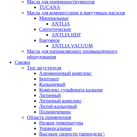
Масла для пневмоинструментов
TUCANA
Масла для компрессоров и вакуумных насосов
Минеральные
ANTLIA
Синтетические
ANTLIA HDF
Вакумное
ANTLIA VACUUM
Масла для направляющих промышленного
оборудования
Смазки
Тип загустителя
Алюминиевый комплекс
Бентонит
Кальциевый
Комплекс сульфоната кальция
Литиевый
Литиевый комплекс
Литий-кальцевый
Полимочевина
Область применения
Низкие температуры
Универсальные
Высокие скорости (шпиндели \