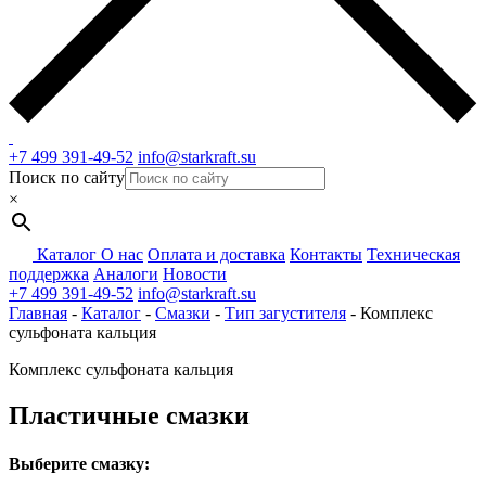
+7 499 391-49-52
info@starkraft.su
Поиск по сайту
×
Каталог
О нас
Оплата и доставка
Контакты
Техническая
поддержка
Аналоги
Новости
+7 499 391-49-52
info@starkraft.su
Главная
-
Каталог
-
Смазки
-
Тип загустителя
-
Комплекс
сульфоната кальция
Комплекс сульфоната кальция
Пластичные смазки
Выберите смазку: