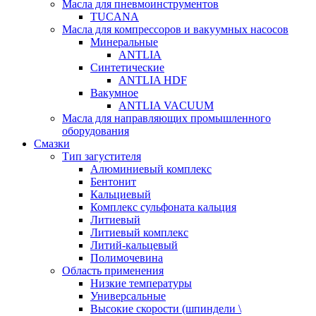
Масла для пневмоинструментов
TUCANA
Масла для компрессоров и вакуумных насосов
Минеральные
ANTLIA
Синтетические
ANTLIA HDF
Вакумное
ANTLIA VACUUM
Масла для направляющих промышленного
оборудования
Смазки
Тип загустителя
Алюминиевый комплекс
Бентонит
Кальциевый
Комплекс сульфоната кальция
Литиевый
Литиевый комплекс
Литий-кальцевый
Полимочевина
Область применения
Низкие температуры
Универсальные
Высокие скорости (шпиндели \