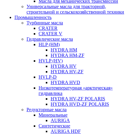
Масла для механических трансмиссий
Универсальные масла для тракторной,
строительной и сельскохозяйственной техники
Промышленность
Турбинные масла
CRATER
CRATER V
Гидравлические масла
HLP (HM)
HYDRA HM
HYDRA HM-ZF
HVLP (HV)
HYDRA HV
HYDRA HV-ZF
HVLP-D
HYDRA HVD
Низкотемпературная «арктическая»
гидравлика
HYDRA HV-ZF POLARIS
HYDRA HVD-ZF POLARIS
Редукторные масла
Минеральные
AURIGA
Синтетические
AURIGA HDF