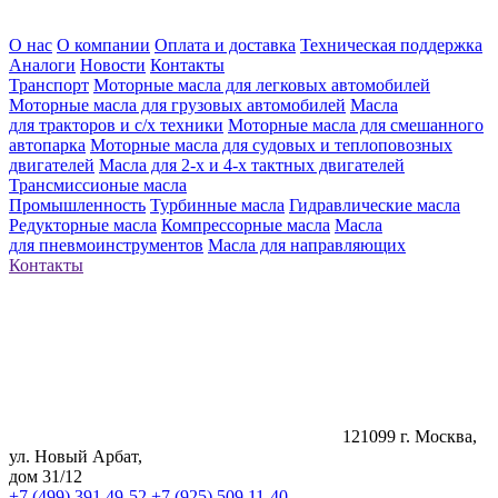
О нас
О компании
Оплата и доставка
Техническая поддержка
Аналоги
Новости
Контакты
Транспорт
Моторные масла для легковых автомобилей
Моторные масла для грузовых автомобилей
Масла
для тракторов и с/х техники
Моторные масла для смешанного
автопарка
Моторные масла для судовых и теплоповозных
двигателей
Масла для 2-х и 4-х тактных двигателей
Трансмиссионые масла
Промышленность
Турбинные масла
Гидравлические масла
Редукторные масла
Компрессорные масла
Масла
для пневмоинструментов
Масла для направляющих
Контакты
121099 г. Москва,
ул. Новый Арбат,
дом 31/12
+7 (499) 391 49-52
+7 (925) 509 11-40