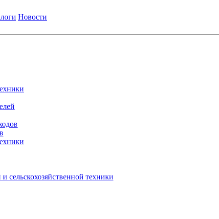
логи
Новости
техники
елей
ходов
в
техники
 и сельскохозяйственной техники