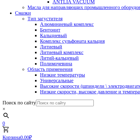
ANTLIA VACUUM
Масла для направляющих промышленного оборудо
Смазки
Тип загустителя
Алюминиевый комплекс
Бентонит
Кальциевый
Комплекс сульфоната кальция
Литиевый
Литиевый комплекс
Литий-кальцевый
Полимочевина
Область применения
Низкие температуры
Универсальные
Высокие скорости (шпиндели \ электродвигат
Низкие скорости, высокое давление и темпер
Поиск по сайту
×
0
Корзина
0.00
₽