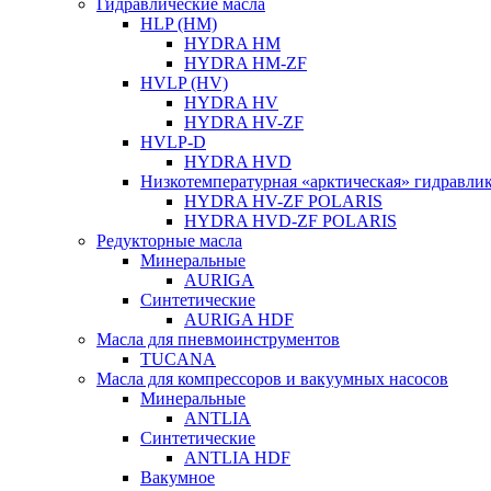
Гидравлические масла
HLP (HM)
HYDRA HM
HYDRA HM-ZF
HVLP (HV)
HYDRA HV
HYDRA HV-ZF
HVLP-D
HYDRA HVD
Низкотемпературная «арктическая» гидравли
HYDRA HV-ZF POLARIS
HYDRA HVD-ZF POLARIS
Редукторные масла
Минеральные
AURIGA
Синтетические
AURIGA HDF
Масла для пневмоинструментов
TUCANA
Масла для компрессоров и вакуумных насосов
Минеральные
ANTLIA
Синтетические
ANTLIA HDF
Вакумное