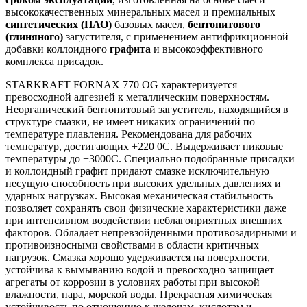
высококачественных минеральных масел и премиальных
синтетических (ПАО)
базовых масел,
бентонитового
(глиняного)
загустителя, с применением антифрикционной
добавки коллоидного
графита
и высокоэффективного
комплекса присадок.
STARKRAFT FORNAX 770 OG характеризуется
превосходной адгезией к металлическим поверхностям.
Неорганический бентонитовый загуститель, находящийся в
структуре смазки, не имеет никаких ограничений по
температуре плавления. Рекомендована для рабочих
температур, достигающих +220 0С. Выдерживает пиковые
температуры до +3000С. Специально подобранные присадки
и коллоидный графит придают смазке исключительную
несущую способность при высоких удельных давлениях и
ударных нагрузках. Высокая механическая стабильность
позволяет сохранять свои физические характеристики даже
при интенсивном воздействии неблагоприятных внешних
факторов. Обладает непревзойденными противозадирными и
противоизносными свойствами в области критичных
нагрузок. Смазка хорошо удерживается на поверхности,
устойчива к вымыванию водой и превосходно защищает
агрегаты от коррозии в условиях работы при высокой
влажности, пара, морской воды. Прекрасная химическая
устойчивость по отношению к щелочам, кислотам и