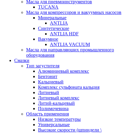
Масла для пневмоинструментов
TUCANA
Масла для компрессоров и вакуумных насосов
Минеральные
ANTLIA
Синтетические
ANTLIA HDF
Вакумное
ANTLIA VACUUM
Масла для направляющих промышленного
оборудования
Смазки
Тип загустителя
Алюминиевый комплекс
Бентонит
Кальциевый
Комплекс сульфоната кальция
Литиевый
Литиевый комплекс
Литий-кальцевый
Полимочевина
Область применения
Низкие температуры
Универсальные
Высокие скорости (шпиндели \