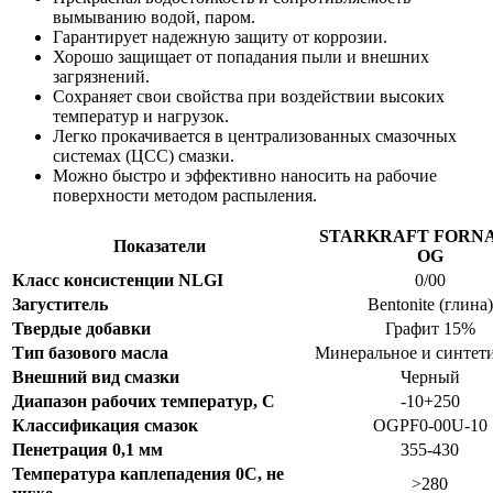
вымыванию водой, паром.
Гарантирует надежную защиту от коррозии.
Хорошо защищает от попадания пыли и внешних
загрязнений.
Сохраняет свои свойства при воздействии высоких
температур и нагрузок.
Легко прокачивается в централизованных смазочных
системах (ЦСС) смазки.
Можно быстро и эффективно наносить на рабочие
поверхности методом распыления.
STARKRAFT FORNA
Показатели
OG
Класс консистенции NLGI
0/00
Загуститель
Bentonite (глина)
Твердые добавки
Графит 15%
Тип базового масла
Минеральное и синтет
Внешний вид смазки
Черный
Диапазон рабочих температур, С
-10+250
Классификация смазок
OGPF0-00U-10
Пенетрация 0,1 мм
355-430
Температура каплепадения 0С, не
>280