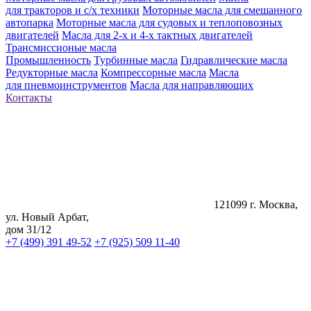
для тракторов и с/х техники
Моторные масла для смешанного
автопарка
Моторные масла для судовых и теплоповозных
двигателей
Масла для 2-х и 4-х тактных двигателей
Трансмиссионые масла
Промышленность
Турбинные масла
Гидравлические масла
Редукторные масла
Компрессорные масла
Масла
для пневмоинструментов
Масла для направляющих
Контакты
121099 г. Москва,
ул. Новый Арбат,
дом 31/12
+7 (499) 391 49-52
+7 (925) 509 11-40