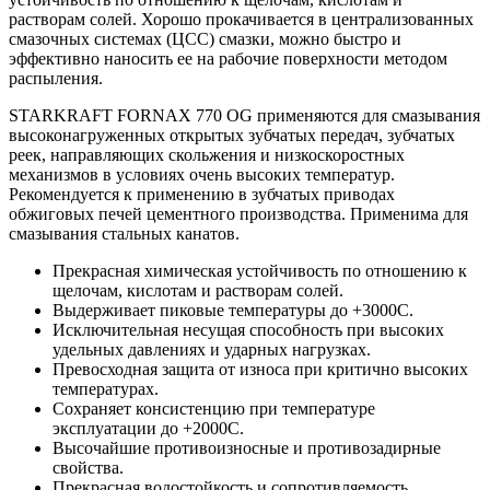
растворам солей. Хорошо прокачивается в централизованных
смазочных системах (ЦСС) смазки, можно быстро и
эффективно наносить ее на рабочие поверхности методом
распыления.
STARKRAFT FORNAX 770 OG применяются для смазывания
высоконагруженных открытых зубчатых передач, зубчатых
реек, направляющих скольжения и низкоскоростных
механизмов в условиях очень высоких температур.
Рекомендуется к применению в зубчатых приводах
обжиговых печей цементного производства. Применима для
смазывания стальных канатов.
Прекрасная химическая устойчивость по отношению к
щелочам, кислотам и растворам солей.
Выдерживает пиковые температуры до +3000С.
Исключительная несущая способность при высоких
удельных давлениях и ударных нагрузках.
Превосходная защита от износа при критично высоких
температурах.
Сохраняет консистенцию при температуре
эксплуатации до +2000С.
Высочайшие противоизносные и противозадирные
свойства.
Прекрасная водостойкость и сопротивляемость