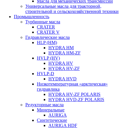
Масла для механических трансмиссий
Универсальные масла для тракторной,
строительной и сельскохозяйственной техники
Промышленность
Турбинные масла
CRATER
CRATER V
Гидравлические масла
HLP (HM)
HYDRA HM
HYDRA HM-ZF
HVLP (HV)
HYDRA HV
HYDRA HV-ZF
HVLP-D
HYDRA HVD
Низкотемпературная «арктическая»
гидравлика
HYDRA HV-ZF POLARIS
HYDRA HVD-ZF POLARIS
Редукторные масла
Минеральные
AURIGA
Синтетические
AURIGA HDF