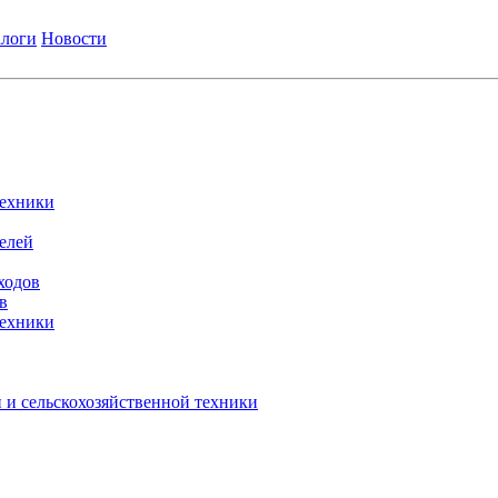
логи
Новости
техники
елей
ходов
в
техники
 и сельскохозяйственной техники