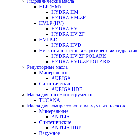
Гидравлические масла
HLP (HM)
HYDRA HM
HYDRA HM-ZF
HVLP (HV)
HYDRA HV
HYDRA HV-ZF
HVLP-D
HYDRA HVD
Низкотемпературная «арктическая» гидравли
HYDRA HV-ZF POLARIS
HYDRA HVD-ZF POLARIS
Редукторные масла
Минеральные
AURIGA
Синтетические
AURIGA HDF
Масла для пневмоинструментов
TUCANA
Масла для компрессоров и вакуумных насосов
Минеральные
ANTLIA
Синтетические
ANTLIA HDF
Вакумное