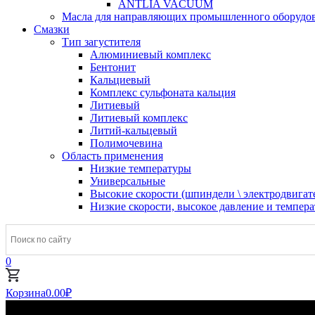
ANTLIA VACUUM
Масла для направляющих промышленного оборудо
Смазки
Тип загустителя
Алюминиевый комплекс
Бентонит
Кальциевый
Комплекс сульфоната кальция
Литиевый
Литиевый комплекс
Литий-кальцевый
Полимочевина
Область применения
Низкие температуры
Универсальные
Высокие скорости (шпиндели \ электродвигат
Низкие скорости, высокое давление и темпер
0
Корзина
0.00
₽