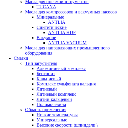
Масла для пневмоинструментов
TUCANA
Масла для компрессоров и вакуумных насосов
Минеральные
ANTLIA
Синтетические
ANTLIA HDF
Вакумное
ANTLIA VACUUM
Масла для направляющих промышленного
оборудования
Смазки
Тип загустителя
Алюминиевый комплекс
Бентонит
Кальциевый
Комплекс сульфоната кальция
Литиевый
Литиевый комплекс
Литий-кальцевый
Полимочевина
Область применения
Низкие температуры
Универсальные
Высокие скорости (шпиндели \