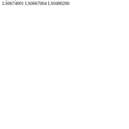
LS0674001
LS0667004
LS0490200