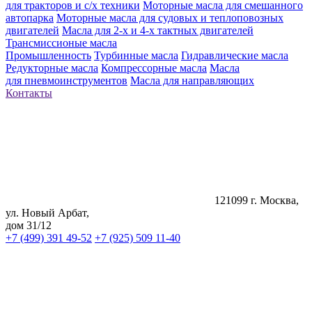
для тракторов и с/х техники
Моторные масла для смешанного
автопарка
Моторные масла для судовых и теплоповозных
двигателей
Масла для 2-х и 4-х тактных двигателей
Трансмиссионые масла
Промышленность
Турбинные масла
Гидравлические масла
Редукторные масла
Компрессорные масла
Масла
для пневмоинструментов
Масла для направляющих
Контакты
121099 г. Москва,
ул. Новый Арбат,
дом 31/12
+7 (499) 391 49-52
+7 (925) 509 11-40