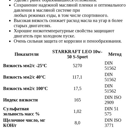
Сохранение надежной масляной пленки и оптимального
давления в масляной системе при
любых режимах езды, в том числе спортивного.
Высокая вязкость снижает расход масла на угар в более
старых двигателях.
Хорошие низкотемпературные свойства защищают
двигатель при холодном пуске.
Очень сильная защита от коррозии и пенообразования.
STARKRAFT LEO 10w-
Показатели
Метод
50 S-Sport
DIN
Вязкость мм2/с -25°С
5270
51562
DIN
Вязкость мм2/с 40°С
117,1
51562
DIN
Вязкость мм2/с 100°С
17,5
51562
DIN ISO
Индекс вязкости
165
2909
Сульфатная
DIN 51
1,02
зольность масс %
575
Щелочное число, мг
DIN ISO
8,0
КОН/г
3771