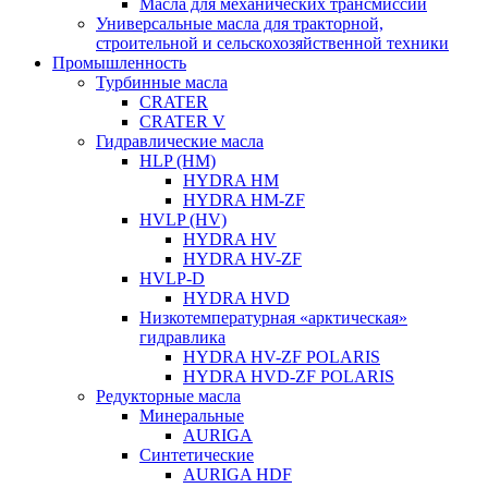
Масла для механических трансмиссий
Универсальные масла для тракторной,
строительной и сельскохозяйственной техники
Промышленность
Турбинные масла
CRATER
CRATER V
Гидравлические масла
HLP (HM)
HYDRA HM
HYDRA HM-ZF
HVLP (HV)
HYDRA HV
HYDRA HV-ZF
HVLP-D
HYDRA HVD
Низкотемпературная «арктическая»
гидравлика
HYDRA HV-ZF POLARIS
HYDRA HVD-ZF POLARIS
Редукторные масла
Минеральные
AURIGA
Синтетические
AURIGA HDF