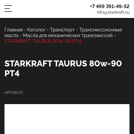
+7 499 391-49-52
info@starkraft.su
Главная
-
Каталог
-
Транспорт
-
Трансмиссионные
масла
-
Масла для механических трансмиссий
-
STARKRAFT TAURUS 80w-90 PT4
STARKRAFT TAURUS 80w-90
PT4
АРТИКУЛ: