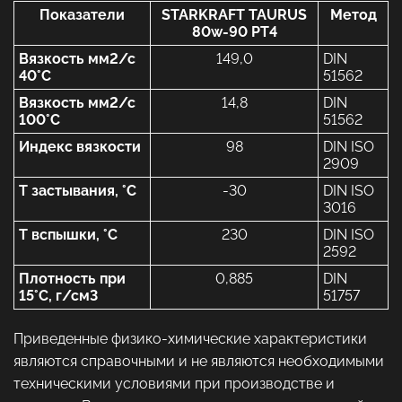
Показатели
STARKRAFT TAURUS
Метод
80w-90 PT4
Вязкость мм2/с
149,0
DIN
40°
С
51562
Вязкость мм2/с
14,8
DIN
100°С
51562
Индекс вязкости
98
DIN ISO
2909
Т застывания, °
С
-30
DIN ISO
3016
Т вспышки, °
С
230
DIN ISO
2592
Плотность при
0,885
DIN
15°
С, г/см3
51757
Приведенные физико-химические характеристики
являются справочными и не являются необходимыми
техническими условиями при производстве и