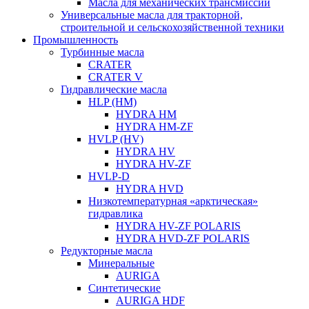
Масла для механических трансмиссий
Универсальные масла для тракторной,
строительной и сельскохозяйственной техники
Промышленность
Турбинные масла
CRATER
CRATER V
Гидравлические масла
HLP (HM)
HYDRA HM
HYDRA HM-ZF
HVLP (HV)
HYDRA HV
HYDRA HV-ZF
HVLP-D
HYDRA HVD
Низкотемпературная «арктическая»
гидравлика
HYDRA HV-ZF POLARIS
HYDRA HVD-ZF POLARIS
Редукторные масла
Минеральные
AURIGA
Синтетические
AURIGA HDF