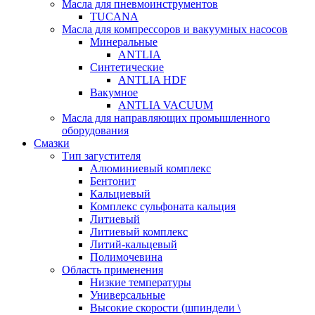
Масла для пневмоинструментов
TUCANA
Масла для компрессоров и вакуумных насосов
Минеральные
ANTLIA
Синтетические
ANTLIA HDF
Вакумное
ANTLIA VACUUM
Масла для направляющих промышленного
оборудования
Смазки
Тип загустителя
Алюминиевый комплекс
Бентонит
Кальциевый
Комплекс сульфоната кальция
Литиевый
Литиевый комплекс
Литий-кальцевый
Полимочевина
Область применения
Низкие температуры
Универсальные
Высокие скорости (шпиндели \