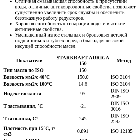
Отличная смазывающая способность в присутствии
воды, отличные антикоррозионные свойства позволяют
существенно увеличить срок службы и обеспечить
безотказную работу редукторов.
Хорошая способность к сепарации воды и высокие
антипенные свойства.
Уменьшенный износ стальных и бронзовых деталей
подшипников и зубьев передач благодаря высокой
несущей способности масел.
STARKRAFT AURIGA
Показатели
Метод
150
Тип масла по ISO
150
Вязкость мм2/с 40°С
150,0
ISO 3104
Вязкость мм2/с 100°С
14,6
ISO 3104
DIN ISO
Индекс вязкости
95
2909
DIN ISO
Т застывания, °С
-21
3016
DIN ISO
Т вспышки, С°
245
2592
Плотность при 15°С, г/
0,891
ISO 12185
см3