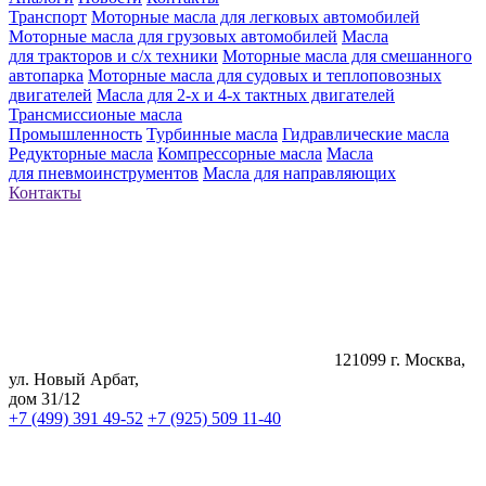
Транспорт
Моторные масла для легковых автомобилей
Моторные масла для грузовых автомобилей
Масла
для тракторов и с/х техники
Моторные масла для смешанного
автопарка
Моторные масла для судовых и теплоповозных
двигателей
Масла для 2-х и 4-х тактных двигателей
Трансмиссионые масла
Промышленность
Турбинные масла
Гидравлические масла
Редукторные масла
Компрессорные масла
Масла
для пневмоинструментов
Масла для направляющих
Контакты
121099 г. Москва,
ул. Новый Арбат,
дом 31/12
+7 (499) 391 49-52
+7 (925) 509 11-40